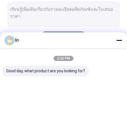
กระเป๋าอัตโนมัติแบบเปิดล่วงหน้า
ปลอกการ์ด MTG
ถุงโพลี
চালিয়ে
lin
ปลอกการ์ดเกม
กระเป๋าสะพายพลาสติกพิมพ์
2:32 PM
หมวดหมู่ของเรา
ถุงพลาสติกโพลี
Good day, what product are you looking for?
กระเป๋าสะพายพอลิบอป
กระเป๋าหัวเครื่อง
กระเป๋าสะพายพอลี่
กระเป๋าออโต้
กระเป๋าสะพายพลาสติก
กระดาษบัตร
ยืนขึ้นถุงซิป
ที่เปิดก่อนบนม้วน