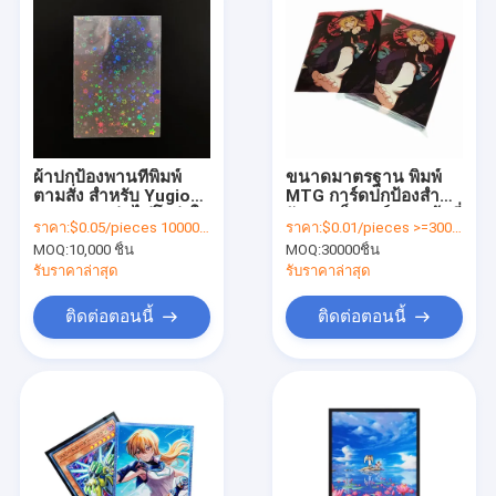
ผ้าปกป้องพานที่พิมพ์
ขนาดมาตรฐาน พิมพ์
ตามสั่ง สําหรับ Yugioh
MTG การ์ดปกป้องสําห
MTG การเล่นไพ่โปร่งใส
รับการเก็บการ์ดการค้าที่
ราคา:
$0.05/pieces 10000-99999 pieces
ราคา:
$0.01/pieces >=30000 pieces
ปลอดภัย
MOQ:
10,000 ชิ้น
MOQ:
30000ชิ้น
รับราคาล่าสุด
รับราคาล่าสุด
ติดต่อตอนนี้
ติดต่อตอนนี้
บ้าน
สินค้า
วิดีโอ