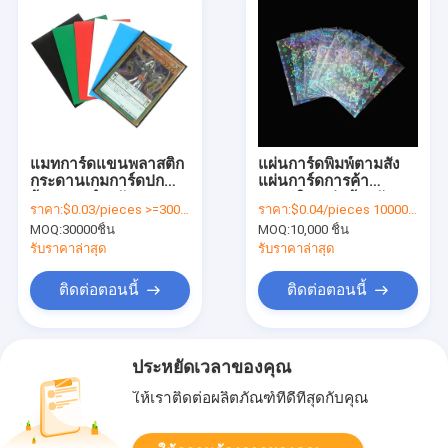
แมทการ์ดแขนพลาสติก
แผ่นการ์ดพิมพ์ตามสั่ง
กระดานเกมการ์ดปก
แผ่นการ์ดการค้า
ป้องแขนสําหรับ MTG
พลาสติก แผ่นป้องกัน
ราคา:
$0.03/pieces >=30000 pieces
ราคา:
$0.04/pieces 10000-99999 pieces
บาสบอลการ์ดแขน
แผ่นกันฝุ่น
MOQ:
30000ชิ้น
MOQ:
10,000 ชิ้น
รับราคาล่าสุด
รับราคาล่าสุด
ติดต่อตอนนี้
ติดต่อตอนนี้
ประหยัดเวลาของคุณ
ให้เราติดต่อผลิตภัณฑ์ที่ดีที่สุดกับคุณ