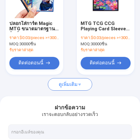
เกี่ยวกับเรา
ทัวร์โรงงาน
ปลอกใส่การ์ด Magic
MTG TCG CCG
MTG ขนาดมาตรฐาน
Playing Card Sleeves
การควบคุมคุณภาพ
พิมพ์ลาย 66*91 มม.
Game Card Protector
ราคา:
$0.03/pieces >=30000 pieces
ราคา:
$0.03/pieces >=30000 pieces
และ 64*89 มม. ปลอกใส่
Anime Sleeves
MOQ:
30000ชิ้น
MOQ:
30000ชิ้น
การ์ดเกมลายศิลปะ
Dragon Shield
ติดต่อเรา
รับราคาล่าสุด
รับราคาล่าสุด
ข่าว
ติดต่อตอนนี้
ติดต่อตอนนี้
ขอทุน
ดูเพิ่มเติม
กระเป๋าออโต้
ฝากข้อความ
เราจะตอบกลับอย่างรวดเร็ว
กระเป๋าสะพายพลาสติกที่เปิดก่อนบนม้วน
กระดาษบัตร