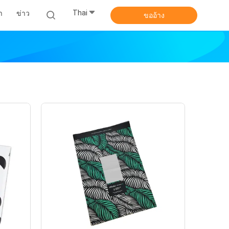
Thai
า
ข่าว
ขออ้าง