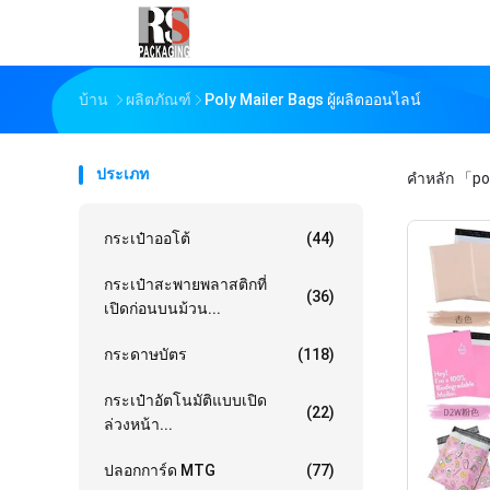
บ้าน
ผลิตภัณฑ์
Poly Mailer Bags ผู้ผลิตออนไลน์
ประเภท
คำหลัก
「pol
กระเป๋าออโต้
(44)
กระเป๋าสะพายพลาสติกที่
(36)
เปิดก่อนบนม้วน...
กระดาษบัตร
(118)
กระเป๋าอัตโนมัติแบบเปิด
(22)
ล่วงหน้า...
ปลอกการ์ด MTG
(77)