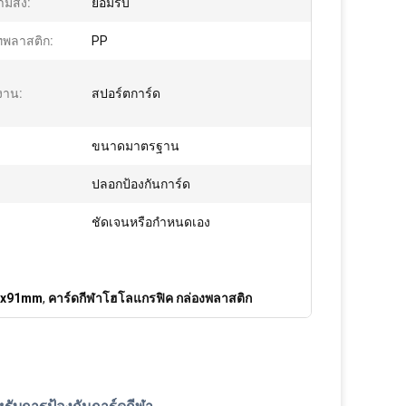
ามสั่ง:
ยอมรับ
พลาสติก:
PP
งาน:
สปอร์ตการ์ด
ขนาดมาตรฐาน
ปลอกป้องกันการ์ด
ชัดเจนหรือกำหนดเอง
66x91mm
,
คาร์ดกีฬาโฮโลแกรฟิค กล่องพลาสติก