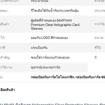
ะเภทกระเป๋า:
กระเป๋าแบน
คําสั่งต
กษณะ:
รีไซเคิลได้กันน้ำกันกระแทกกันฝุ่น
ประเภท
ผู้ผลิตที่กําหนดเอง 66x91mm
่อสินค้า:
การใช้
Premium Clear Holographic Card
Sleeves
โก้:
ยอมรับ LOGO ที่กําหนดเอง
ขนาด:
าที่:
แขนป้องกัน
ซีรี่ย์:
าสําคัญ:
ซองใส่การ์ดแบบกำหนดเอง
สี:
รใช้งาน:
อุปกรณ์เล่นเกมการ์ด
้น:
กล่องป้องกันการ์ดโฮโลแกรฟิก
,
กล่องป้องกันการ์ด 
อียดสินค้า