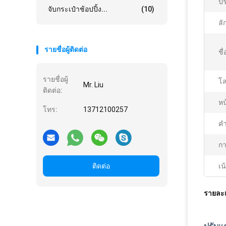
ปร
จับกระเป๋าช้อปปิ้ง...
(10)
ลั
รายชื่อผู้ติดต่อ
ชื
รายชื่อผู้
โล
Mr. Liu
ติดต่อ:
หน้
โทร:
13712100257
คํ
กา
ติดต่อ
เน
รายละเ