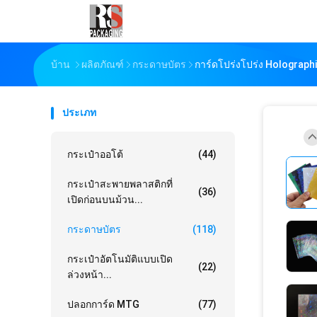
บ้าน
ผลิตภัณฑ์
กระดาษบัตร
การ์ดโปร่งโปร่ง Holograph
ประเภท
กระเป๋าออโต้
(44)
กระเป๋าสะพายพลาสติกที่
(36)
เปิดก่อนบนม้วน...
กระดาษบัตร
(118)
กระเป๋าอัตโนมัติแบบเปิด
(22)
ล่วงหน้า...
ปลอกการ์ด MTG
(77)