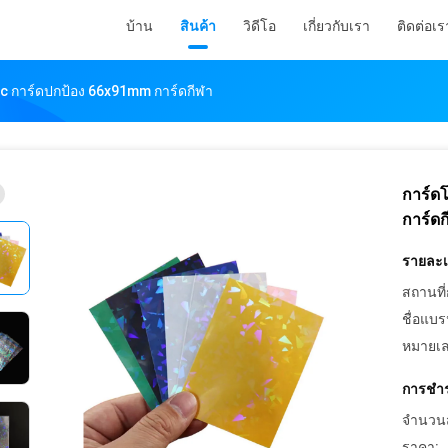
บ้าน
สินค้า
วิดีโอ
เกี่ยวกับเรา
ติดต่อเร
ic การ์ดปกป้อง 66x91mm การ์ดกีฬา
การ์ด
การ์ดก
รายละเอ
สถานที่
ชื่อแบร
หมายเล
การชำร
จำนวนสั่
ราคา: