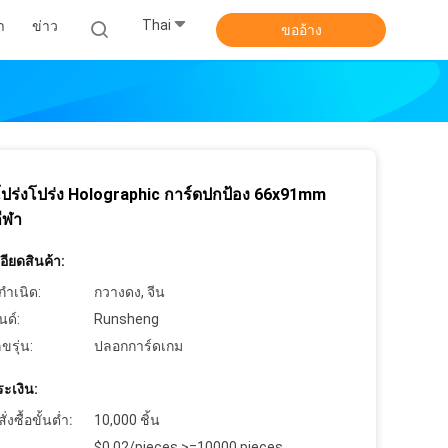
Thai
า
ข่าว
ขออ้าง
โปร่งโปร่ง Holographic การ์ดปกป้อง 66x91mm
ีฬา
ียดสินค้า:
กำเนิด:
กวางดง, จีน
นด์:
Runsheng
ขรุ่น:
ปลอกการ์ดเกม
ะเงิน:
งซื้อขั้นต่ำ:
10,000 ชิ้น
$0.02/pieces >=10000 pieces