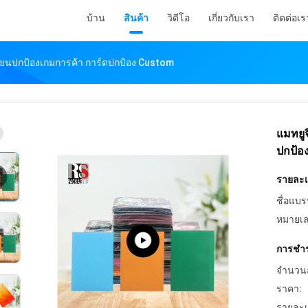
บ้าน
สินค้า
วิดีโอ
เกี่ยวกับเรา
ติดต่อเร
 แขนปกป้องเกมการค้า การ์ดปกป้อง Custom
แมทยู
ปกป้อ
รายละเอ
ชื่อแบร
หมายเล
การชำร
จำนวนสั่
ราคา:
รายละเ