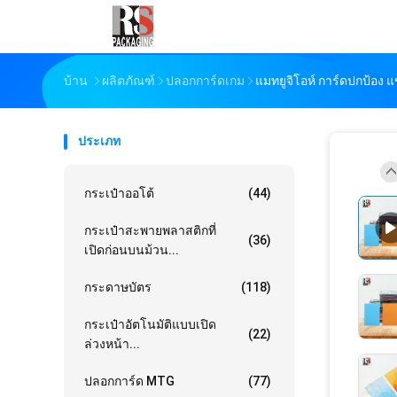
บ้าน
ผลิตภัณฑ์
ปลอกการ์ดเกม
แมทยูจิโอห์ การ์ดปกป้อง
ประเภท
กระเป๋าออโต้
(44)
กระเป๋าสะพายพลาสติกที่
(36)
เปิดก่อนบนม้วน...
กระดาษบัตร
(118)
กระเป๋าอัตโนมัติแบบเปิด
(22)
ล่วงหน้า...
ปลอกการ์ด MTG
(77)