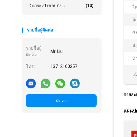
จับกระเป๋าช้อปปิ้ง...
(10)
โล
ลั
รายชื่อผู้ติดต่อ
ซีรี
สี:
รายชื่อผู้
Mr. Liu
ติดต่อ:
ท่
โทร:
13712100257
เน
รายละเ
ติดต่อ
แผ่นป