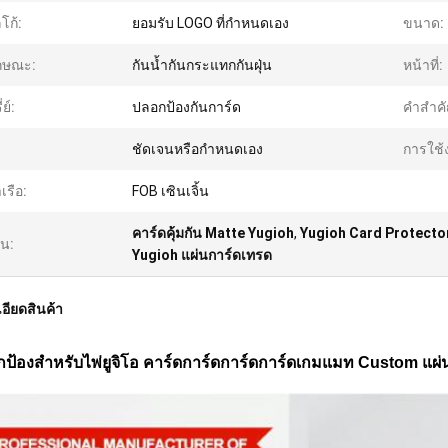
โก้:
ยอมรับ LOGO ที่กําหนดเอง
ขนาด:
กษณะ:
กันน้ำกันกระแทกกันฝุ่น
หน้าที่:
่ย์:
ปลอกป้องกันการ์ด
คําสําค
ชัดเจนหรือกำหนดเอง
การใช้
าเรือ:
FOB เซินเจิ้น
คาร์ดคุ้มกัน Matte Yugioh
,
Yugioh Card Protector
้น:
Yugioh แผ่นการ์ดเทรด
อียดสินค้า
กป้องสําหรับไพ่ยูจิโอ คาร์ดการ์ดการ์ดการ์ดเกมแมท Custom แผ