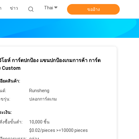
Thai
า
ข่าว
ขออ้าง
จิโอห์ การ์ดปกป้อง แขนปกป้องเกมการค้า การ์ด
ง Custom
ียดสินค้า:
นด์:
Runsheng
ขรุ่น:
ปลอกการ์ดเกม
ะเงิน:
งซื้อขั้นต่ำ:
10,000 ชิ้น
$0.02/pieces >=10000 pieces
อียดการบรรจุ:
กล่อง