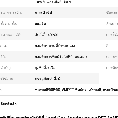
รองเท้าและเสื้อผ้าอื่น ๆ
ะเภทกระเป๋า:
กระเป๋าซิป
ซีลและม
าสั่งตามสั่ง:
ยอมรับ
ลักษณะ
ะเภทพลาสติก:
สัตว์เลี้ยง/ปชป
การใช้
นาด:
ยอมรับขนาดที่กำหนดเอง
สี:
โก้:
ยอมรับการพิมพ์โลโก้ที่กำหนดเอง
ความห
าสําคัญ:
ถุงซิปล็อคซีล
การพิมพ
รใช้งาน:
บรรจุภัณฑ์เสื้อผ้า
้น:
ซองพอลีพีพีพีพีพี
,
VMPET พิมพ์กระเป๋าพอลิ
,
กระเป๋า
อียดสินค้า