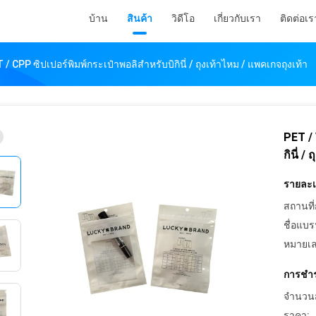
บ้าน
สินค้า
วิดีโอ
เกี่ยวกับเรา
ติดต่อเร
 CPP ซิปเปอร์พิมพ์กระเป๋าพอลิสําหรับบิกินี่ / ถุงเท้าไหม / แพคเกจถุงเท้า
PET / 
กินี่ /
รายละเอ
สถานที่
ชื่อแบร
หมายเล
การชำร
จำนวนสั่
ราคา: