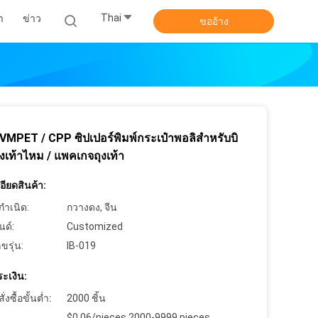
Thai
า
ข่าว
ขออ้าง
VMPET / CPP ซิปเปอร์พิมพ์กระเป๋าพอลิสําหรับบิ
 ถุงเท้าไหม / แพคเกจถุงเท้า
ียดสินค้า:
กำเนิด:
กวางดง, จีน
นด์:
Customized
ขรุ่น:
IB-019
ะเงิน:
งซื้อขั้นต่ำ:
2000 ชิ้น
$0.06/pieces 2000-9999 pieces