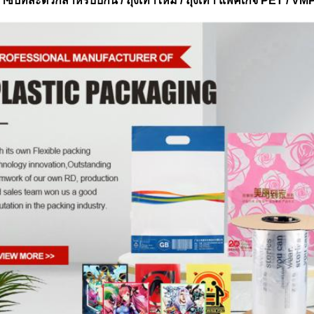
าซิปที่สะดวกสําหรับบิกินี่ / ถุงเท้าไหม / ถุงเท้า แพคเกจ PET / VM