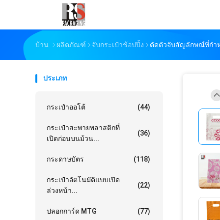
บ้าน
ผลิตภัณฑ์
จับกระเป๋าช้อปปิ้ง
ตัดตัวจับสัญลักษณ์ที่
ประเภท
กระเป๋าออโต้
(44)
กระเป๋าสะพายพลาสติกที่
(36)
เปิดก่อนบนม้วน...
กระดาษบัตร
(118)
กระเป๋าอัตโนมัติแบบเปิด
(22)
ล่วงหน้า...
ปลอกการ์ด MTG
(77)