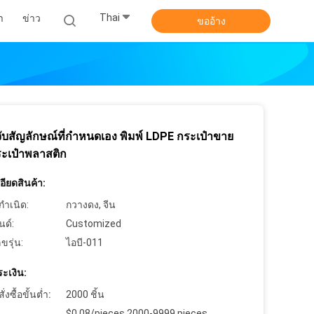
Thai
า
ข่าว
ขออ้าง
จับสัญลักษณ์ที่กําหนดเอง พิมพ์ LDPE กระเป๋าขาย
ะเป๋าพลาสติก
ียดสินค้า:
กำเนิด:
กวางดง, จีน
นด์:
Customized
ขรุ่น:
ไอบี-011
ะเงิน:
งซื้อขั้นต่ำ:
2000 ชิ้น
$0.08/pieces 2000-9999 pieces