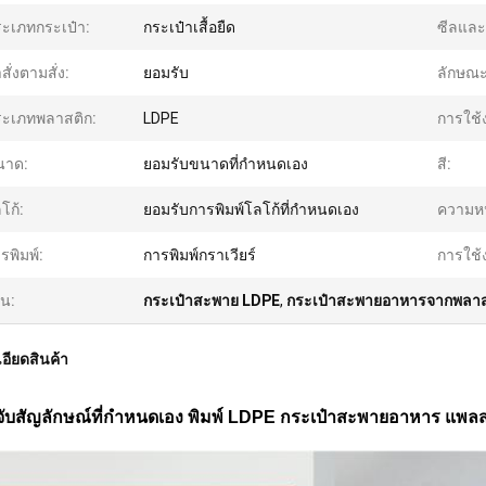
ะเภทกระเป๋า:
กระเป๋าเสื้อยืด
ซีลและม
าสั่งตามสั่ง:
ยอมรับ
ลักษณะ
ะเภทพลาสติก:
LDPE
การใช้
นาด:
ยอมรับขนาดที่กำหนดเอง
สี:
โก้:
ยอมรับการพิมพ์โลโก้ที่กำหนดเอง
ความห
รพิมพ์:
การพิมพ์กราเวียร์
การใช้
้น:
กระเป๋าสะพาย LDPE
,
กระเป๋าสะพายอาหารจากพลาส
อียดสินค้า
วจับสัญลักษณ์ที่กําหนดเอง พิมพ์ LDPE กระเป๋าสะพายอาหาร แพลส