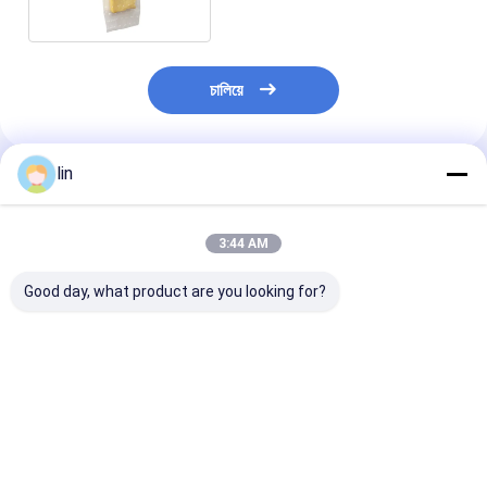
চালিয়ে
lin
แนะนำผลิตภัณฑ์
3:44 AM
Good day, what product are you looking for?
กระเป๋าพลาสติกกระจก
ถุงบรรจุภัณฑ์พลาสติก
สินค้าโรงงานจีน
กระจกกระจกกระจก
เกรดอาหารออกแบบเอง
กระเป๋าบรรจุผล
กระจกกระจกกระจก
ป้องกันหมอกใส สำหรับ
พลาสติกตามสั่ง
กระจกกระจกกระจก
เก็บผักผลไม้สด พร้อม
ซุปเปอร์มาร์เก็ต
ซิปและหูหิ้ว
บรรจุองุ่น
ราคาดีที่สุด
ราคาดีที่สุด
ราคาดีที่ส