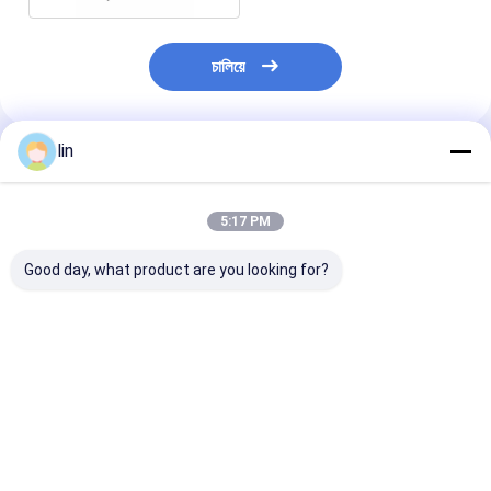
চালিয়ে
lin
แนะนำผลิตภัณฑ์
5:17 PM
Good day, what product are you looking for?
การพิมพ์ทุกขนาด OPP
OPP Poly Self
อาหาร อาหารว่
PET Poly Zipper Bag
Adhesive ชุดพลาสติก
เกจ ถุงยืน ถุงหัว
สําหรับ Case โทรศัพท์
โปร่ง Poly Bag การ
พลาสติก OPP
การบรรจุสาย USB
พิมพ์ Gravure สําหรับ
เครื่องสําอาง
ราคาดีที่สุด
ราคาดีที่สุด
ราคาดีที่ส