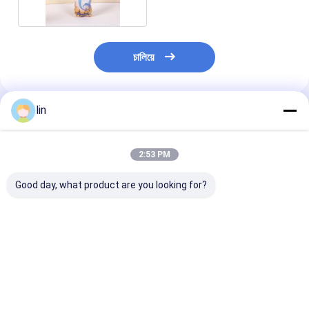
চালিয়ে
lin
แนะนำผลิตภัณฑ์
2:53 PM
Good day, what product are you looking for?
กระเป๋าสะพายเชลโล
ถุงของขวัญคริสต์มาสต์
กล่องขนมหวาน
ฟานกระเป๋าสะพายขนม
ซานต้า ซิลโลฟาน
ฟาน โปรโมชั่นคร
หวานทรงพิเศษ กระเป๋า
มาส กระเป๋าขน
สะพายพ๊อปคอร์น
ในฤดูหนาว ผงหิม
สามเหลี่ยม กระเป๋า
หยุด กระเป๋าข
ราคาดีที่สุด
ราคาดีที่สุด
ราคาดีที่ส
สะพายพลาสติกใส
ขนมขนมขนมข