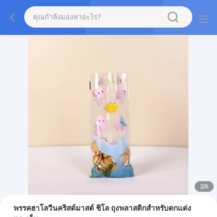
2
/
6
พรรคฮาโลวีนคริสต์มาสต์ ชิโล ถุงพลาสติกสําหรับตกแต่ง