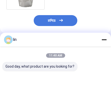
চালিয়ে
lin
แนะนำผลิตภัณฑ์
11:40 AM
Good day, what product are you looking for?
กระเป๋าสะพายอัลลูมิ
ขนาดที่กําหนดเอง สาย
มาตรฐานของส
เนียมผง LED Light
LED ซิปล็อค กระเป๋า
ยุโรป การออกแ
Strip Packaging Anti
บรรจุพลาสติกฟอยล์
ความต้องการ กร
Static Ziplock Bag
สําหรับบรรจุ
บุหรี่พิมพ์
With Tear Notches
อิเล็กทรอนิกส์
ราคาดีที่สุด
ราคาดีที่สุด
ราคาดีที่ส
กระเป๋าสะพายอัลลูมิ