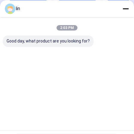
lin
Desktop Site
บ้าน
เกี่ยวกับเรา
แผนผังเว็บไซต์
นโยบายความเป็นส่วนตัว
2:03 PM
คุณภาพ
กระเป๋าออโต้
โรงงานในประเทศจีน.Copyright © 2026
Good day, what product are you looking for?
Runsheng Packing Industry Co.,Ltd. All Rights Reserved.
บ้าน
สินค้า
วิดีโอ