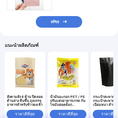
চালিয়ে
แนะนำผลิตภัณฑ์
สั่งตามสั่ง 8 ด้าน ปิดลอย
น้ํามันมะกอก PET / PE
กระเป๋าสะพาย M
ด้านล่าง ยืนขึ้น ถุงบรรจุ
ปรับแต่งอาหารเกรด กัน
กระเป๋าสะพายผงอ
อาหารสําหรับข้าวผงเช้า
ไขมันฮอตด็อก
เนียมหนา สําหร
แฮมเบอร์เกอร์ แพคเกจ
Mylar ถุง
ราคาดีที่สุด
ราคาดีที่สุด
ราคาดีที่ส