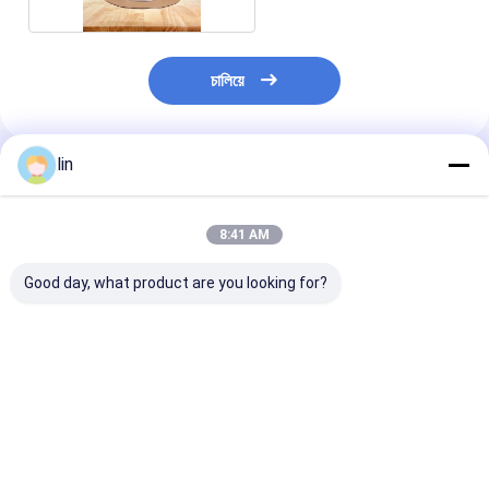
চালিয়ে
lin
แนะนำผลิตภัณฑ์
8:41 AM
Good day, what product are you looking for?
Custom Printed
White And Clear
LDPE Plastic
LOGO LDPE
Perforated Custom
Preopened Pol
Perforated Pre
Pre Opened Poly
Automatic Ba
Opened On A Roll Bag
Bags Auto Bags On
Desktop Pre-O
Compostable
Rolls
Roll Bag
ราคาดีที่สุด
ราคาดีที่สุด
ราคาดีที่ส
Continuous Roll Bag