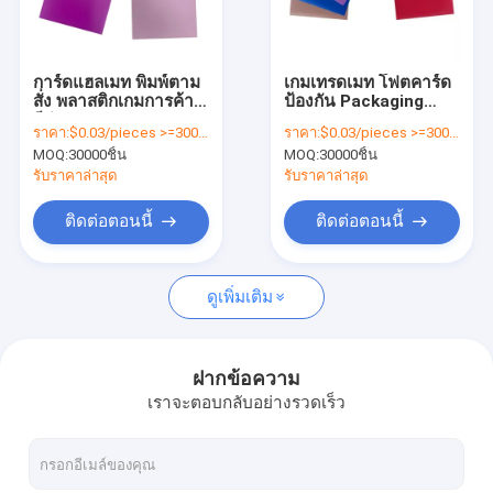
เกี่ยวกับเรา
ทัวร์โรงงาน
การ์ดแฮลเมท พิมพ์ตาม
เกมเทรดเมท โฟตคาร์ด
สั่ง พลาสติกเกมการค้า
ป้องกัน Packaging
การควบคุมคุณภาพ
กีฬา Yugioh
Oyunlari Collection
ราคา:
$0.03/pieces >=30000 pieces
ราคา:
$0.03/pieces >=30000 pieces
Hologram Card
Hologram แผ่นไพ่ที่
MOQ:
30000ชิ้น
MOQ:
30000ชิ้น
Holder Packaging
ใช้ได้
ติดต่อเรา
รับราคาล่าสุด
รับราคาล่าสุด
ข่าว
ติดต่อตอนนี้
ติดต่อตอนนี้
ขอทุน
ดูเพิ่มเติม
กระเป๋าออโต้
ฝากข้อความ
เราจะตอบกลับอย่างรวดเร็ว
กระเป๋าสะพายพลาสติกที่เปิดก่อนบนม้วน
กระดาษบัตร