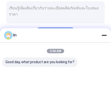
กระเป๋าอัตโนมัติแบบเปิดล่วงหน้า
ปลอกการ์ด MTG
ถุงโพลี
চালিয়ে
lin
ปลอกการ์ดเกม
กระเป๋าสะพายพลาสติกพิมพ์
3:34 AM
หมวดหมู่ของเรา
ถุงพลาสติกโพลี
Good day, what product are you looking for?
กระเป๋าสะพายพอลิบอป
กระเป๋าหัวเครื่อง
กระเป๋าสะพายพอลี่
กระเป๋าออโต้
กระเป๋าสะพายพลาสติก
กระดาษบัตร
ยืนขึ้นถุงซิป
ที่เปิดก่อนบนม้วน