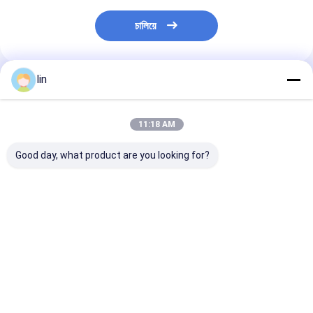
চালিয়ে
lin
แนะนำผลิตภัณฑ์
11:18 AM
Good day, what product are you looking for?
เนื้อผงกระจ่างกระจ่าง
ผู้ผลิตในจีน ปลอกการ์ด
ปลอกสวมการ์ดอ
Custom Matte Game
โฮโลแกรมอนิเมะเกม
พิมพ์ลายพิเศษเ
Card Sleeve การพิมพ์ที่
พิมพ์ลายสวยงามแบบ
บุคคล อุปกรณ์เส
สวยงาม
กำหนดเอง ปลอกแมตต์
การ์ด ปลอกสวมก
ลายศิลปะตามสั่ง
ราคาดีที่สุด
ราคาดีที่สุด
ราคาดีที่ส