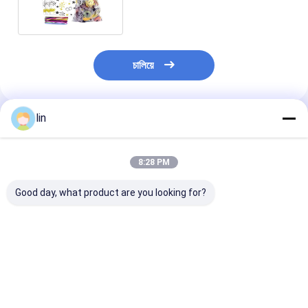
চালিয়ে
lin
แนะนำผลิตภัณฑ์
8:28 PM
Good day, what product are you looking for?
กระเป๋าสะพายเชลโล
ถุงของขวัญคริสต์มาสต์
กล่องขนมหวาน
ฟานกระเป๋าสะพายขนม
ซานต้า ซิลโลฟาน
ฟาน โปรโมชั่นคร
หวานทรงพิเศษ กระเป๋า
มาส กระเป๋าขน
สะพายพ๊อปคอร์น
ในฤดูหนาว ผงหิม
สามเหลี่ยม กระเป๋า
หยุด กระเป๋าข
ราคาดีที่สุด
ราคาดีที่สุด
ราคาดีที่ส