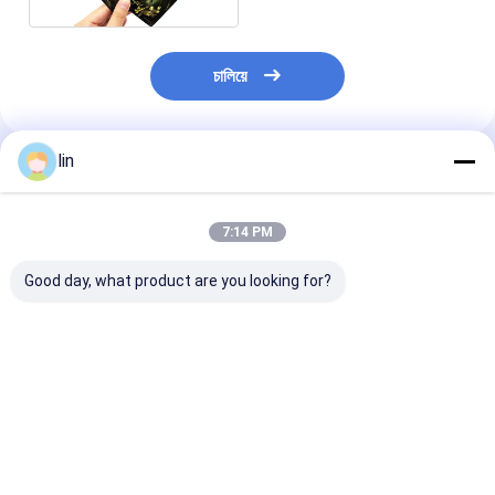
চালিয়ে
lin
แนะนำผลิตภัณฑ์
7:14 PM
Good day, what product are you looking for?
ปลอกใส่การ์ดพิมพ์ลาย
การ์ดเกมส์แบบ
ปลอกการ์ดพิมพ์ล
พรีเมียมสำหรับ TCG
Custom Holographic
ทำพิเศษสำหรับเ
MTG อนิเมะแบบ
Laser Matte Finish
การ์ด Yugioh 
กำหนดเอง และเกม
แผ่นปกป้อง
แบบโฮโลแกรม
การ์ดซื้อขาย
ภาพเคลื่อนไหว
ราคาดีที่สุด
ราคาดีที่สุด
ราคาดีที่ส